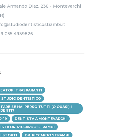
ale Armando Diaz, 238 - Montevarchi
R)
fo@studiodentisticostrambi.it
39 055 4939826
S
NEATORI TRASPARANTI
 STUDIO DENTISTICO
FARE SE HAI PERSO TUTTI (O QUASI) I
 DENTI?
D-19
DENTISTA A MONTEVARCHI
ISTA DR. RICCARDO STRAMBI
I STORTI
DR. RICCARDO STRAMBI