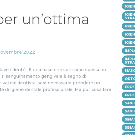
IGIE
per un’ottima
IGIE
STRA
IGIE
IGIE
IGIE
IMPL
Novembre 2022
IMPL
STRA
avo i denti”.. È una frase che sentiamo spesso in
MASC
. Il sanguinamento gengivale è segno di
ORT
vai dal dentista, sarà necessario prendere un
PROT
di igiene dentale professionale. Ma poi, cosa fare
PROT
SANI
SANI
SBIA
SBIA