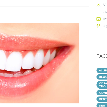
Vi
(A
in
+
TAG
ALLI
BLOG
COSA 
TUOI
COVI
DENT
DENT