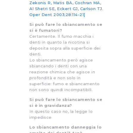
Zekonis R, Matis BA, Cochran MA,
Al Shetri SE, Eckert GJ, Carlson TJ.
Oper Dent 2003;28:114-21]
Si può fare lo sbiancamento se
si è fumatori?
Certamente. Il fumo macchia i
denti in quanto la nicotina si
deposita sopra alla superficie dei
denti.
Lo sbiancamento però agisce
sbiancando i denti con una
reazione chimica che agisce in
profondità e non solo in
superficie: fumo e sbiancamento
non sono quindi incompatibili.
Si può fare lo sbiancamento se
si è in gravidanza?
In questo caso no, la legge lo
impedisce
Lo sbiancamento danneggia lo
smalto dei denti? Avrò