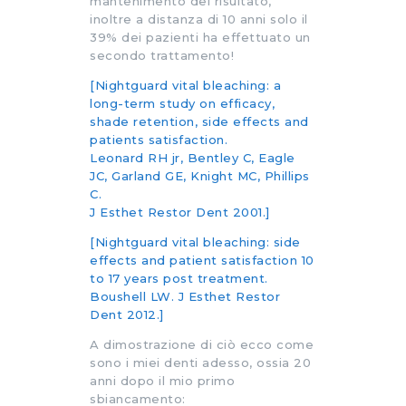
mantenimento del risultato,
inoltre a distanza di 10 anni solo il
39% dei pazienti ha effettuato un
secondo trattamento!
[Nightguard vital bleaching: a
long-term study on efficacy,
shade retention, side effects and
patients satisfaction.
Leonard RH jr, Bentley C, Eagle
JC, Garland GE, Knight MC, Phillips
C.
J Esthet Restor Dent 2001.]
[Nightguard vital bleaching: side
effects and patient satisfaction 10
to 17 years post treatment.
Boushell LW. J Esthet Restor
Dent 2012.]
A dimostrazione di ciò ecco come
sono i miei denti adesso, ossia 20
anni dopo il mio primo
sbiancamento: