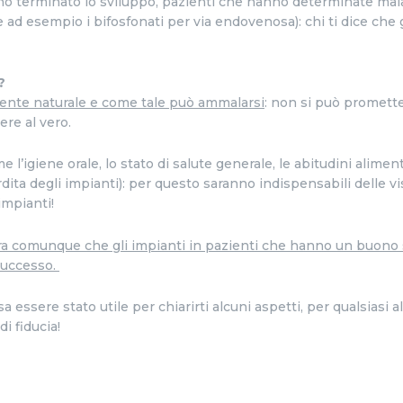
o terminato lo sviluppo, pazienti che hanno determinate mala
d esempio i bifosfonati per via endovenosa): chi ti dice che g
?
ente naturale e come tale può ammalarsi
: non si può promette
re al vero.
me l’igiene orale, lo stato di salute generale, le abitudini alimen
dita degli impianti): per questo saranno indispensabili delle vi
 impianti!
tra comunque che gli impianti in pazienti che hanno un buono 
 successo
.
 essere stato utile per chiarirti alcuni aspetti, per qualsiasi
di fiducia!