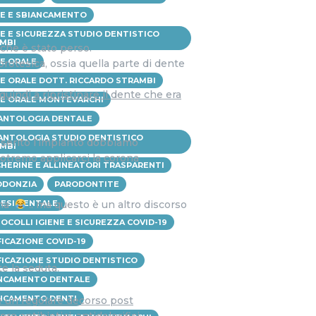
NE E SBIANCAMENTO
NE E SICUREZZA STUDIO DENTISTICO
MBI
 che è stato perso.
NE ORALE
protesica, ossia quella parte di dente
NE ORALE DOTT. RICCARDO STRAMBI
quindi a ripristinare il dente che era
NE ORALE MONTEVARCHI
ANTOLOGIA DENTALE
ANTOLOGIA STUDIO DENTISTICO
inserito l’impianto dobbiamo
MBI
potremo applicarci la corona
HERINE E ALLINEATORI TRASPARENTI
ODONZIA
PARODONTITE
na
.. ma questo è un altro discorso
ESI DENTALE
OCOLLI IGIENE E SICUREZZA COVID-19
FICAZIONE COVID-19
FICAZIONE STUDIO DENTISTICO
te la seduta.
NCAMENTO DENTALE
NCAMENTO DENTI
re un regolare decorso post