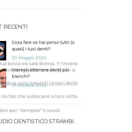
T RECENTI
Cosa fare se hai perso tutti (o
quasi) i tuoi denti?
30 Maggio 2024
tua bocca ora sarà diversa. Ti troverai
Vorresti ottenere denti più
 denti del giudizio compresi) con la
bianchi?
 a dove sono presenti i propri denti!
31 Ottobre 2023
 rischio che subiscano a loro volta
tino per “riempire” il vuoto
UDIO DENTISTICO STRAMBI