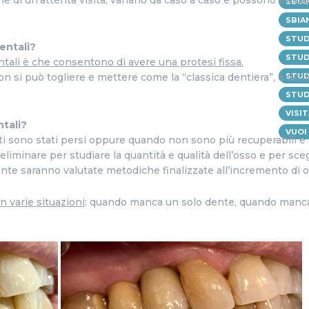
mine di un’attenta visita, variano da caso a caso e possono include
SBIA
SBIA
STUD
dentali?
STUD
ntali è che consentono di avere una protesi fissa
.
STUD
non si può togliere e mettere come la “classica dentiera”, è de
STUD
VISI
tali?
VUOI
ti sono stati persi oppure quando non sono più recuperabili e 
eliminare per studiare la quantità e qualità dell’osso e per sce
ente saranno valutate metodiche finalizzate all’incremento di 
n varie situazioni
: quando manca un solo dente, quando manc