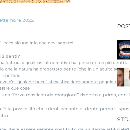
ettembre 2022
POS
 sì, ecco alcune info che devi sapere!
iù denti?
a frattura o qualsiasi altro motivo hai perso uno o più denti la 
o che la natura ha progettato per te (che in un adulto sono 32,
risentirà.
ove c’è “qualche buco” si mastica decisamente peggio rispetto
derare due cose
e una “forza masticatoria maggiore” rispetto a prima, con il
’è la possibilità che i denti accanto al dente perso si spos
atto
STD
te, deve essere sempre sostituito da un dente artificiale?