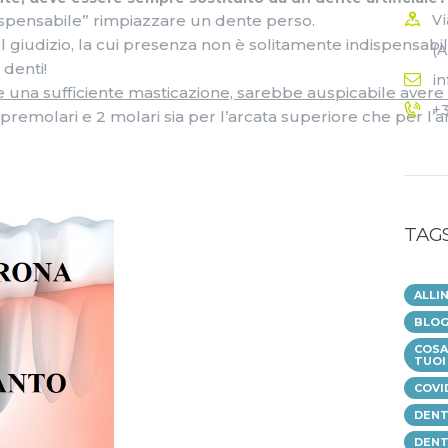
Vi
dispensabile” rimpiazzare un dente perso.
iudizio, la cui presenza non è solitamente indispensabile
(A
 denti!
in
na sufficiente masticazione, sarebbe auspicabile avere tu
+
 4 premolari e 2 molari sia per l’arcata superiore che per l’ar
TAG
ALLI
BLOG
COSA 
TUOI
COVI
DENT
DENT