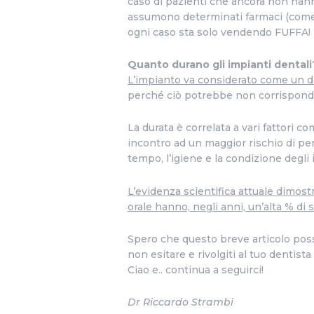
caso di pazienti che ancora non hann
assumono determinati farmaci (come a
ogni caso sta solo vendendo FUFFA!
Quanto durano gli impianti dentali
L’impianto va considerato come un d
perché ciò potrebbe non corrisponde
La durata è correlata a vari fattori co
incontro ad un maggior rischio di per
tempo, l’igiene e la condizione degli
L’evidenza scientifica attuale dimos
orale hanno, negli anni, un’alta % di
Spero che questo breve articolo possa
non esitare e rivolgiti al tuo dentista 
Ciao e.. continua a seguirci!
Dr Riccardo Strambi