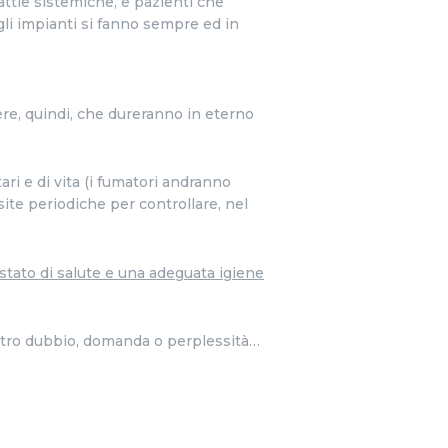
ttie sistemiche, e pazienti che
li impianti si fanno sempre ed in
re, quindi, che dureranno in eterno
tari e di vita (i fumatori andranno
site periodiche per controllare, nel
stato di salute e una adeguata igiene
 altro dubbio, domanda o perplessità…