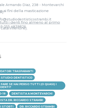
ale Armando Diaz, 238 - Montevarchi
 ai fini della masticazione
R)
fo@studiodentisticostrambi.it
tti i denti fino almeno al primo
39 055 4939826
cata inferiore).
S
NEATORI TRASPARANTI
 STUDIO DENTISTICO
FARE SE HAI PERSO TUTTI (O QUASI) I
 DENTI?
D-19
DENTISTA A MONTEVARCHI
ISTA DR. RICCARDO STRAMBI
I STORTI
DR. RICCARDO STRAMBI