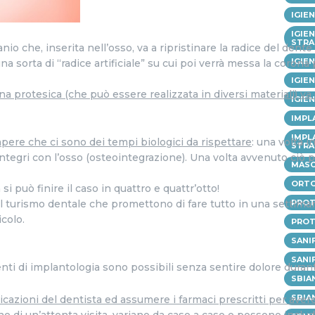
IGIE
IGIE
STRA
nio che, inserita nell’osso, va a ripristinare la radice del dente
IGIE
 sorta di “radice artificiale” su cui poi verrà messa la corona 
IGIE
a protesica (che può essere realizzata in diversi materiali) va 
IGIE
IMPL
IMPL
sapere che ci sono dei tempi biologici da rispettare
: una volta 
STRA
ntegri con l’osso (osteointegrazione). Una volta avvenuto ciò 
MASC
ORT
 può finire il caso in quattro e quattr’otto!
del turismo dentale che promettono di fare tutto in una settima
PROT
colo.
PROT
SANI
SANI
rventi di implantologia sono possibili senza sentire dolore duran
SBIA
SBIA
dicazioni del dentista ed assumere i farmaci prescritti per ave