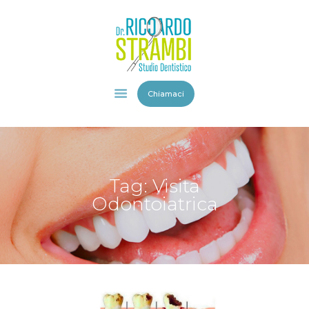
HOME
Chiamaci
STUDIO
DENTISTICO
STAFF
SERVIZI
Tag: Visita
VIDEO
Odontoiatrica
GALLERY
BLOG
CONTATTI