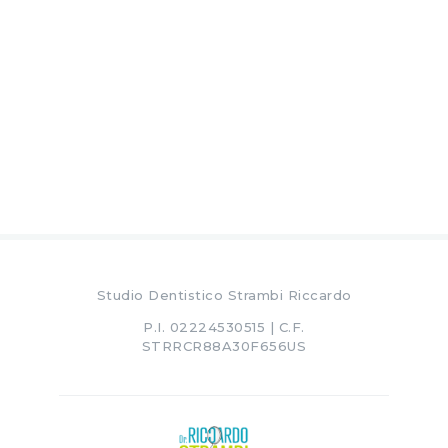
Studio Dentistico Strambi Riccardo
P.I. 02224530515 | C.F.
STRRCR88A30F656US