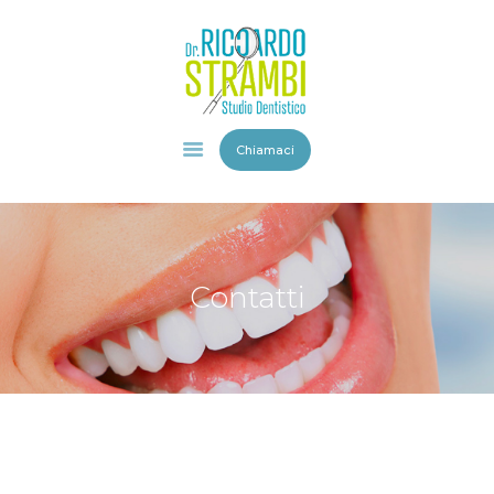
HOME
Chiamaci
STUDIO
DENTISTICO
STAFF
SERVIZI
Contatti
VIDEO
GALLERY
BLOG
CONTATTI