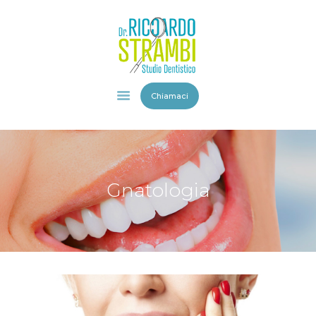
HOME
Chiamaci
STUDIO
DENTISTICO
STAFF
SERVIZI
Gnatologia
VIDEO
GALLERY
BLOG
CONTATTI